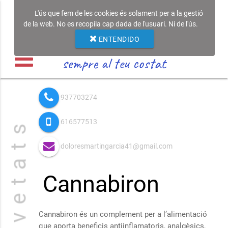
L'ús que fem de les cookies és solament per a la gestió
de la web. No es recopila cap dada de l'usuari. Ni de l'ús.
ENTENDIDO
sempre al teu costat
937703274
616577513
N o v e t a t s
doloresmartingarcia41@gmail.com
Cannabiron
Cannabiron és un complement per a l’alimentació
que aporta beneficis antiinflamatoris, analgèsics,