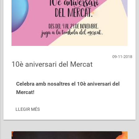
09-11-2018
10è aniversari del Mercat
Celebra amb nosaltres el 10è aniversari del
Mercat!
LLEGIR MÉS
Divertits i didàctics tallers per als nens i nenes
d'Abrera.
I ...