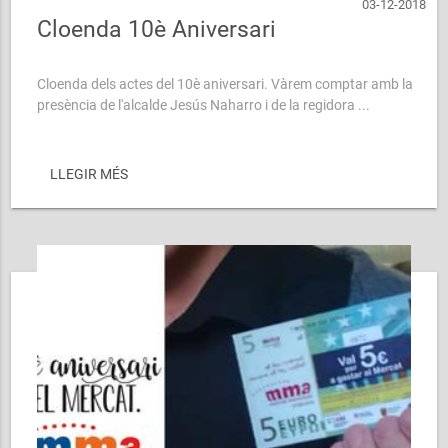
03-12-2018
Cloenda 10è Aniversari
Cloenda dels actes del 10è aniversari. Vàrem comptar amb la
presència de l'alcalde Jesús Naharro i de la regidora ...
LLEGIR MÉS