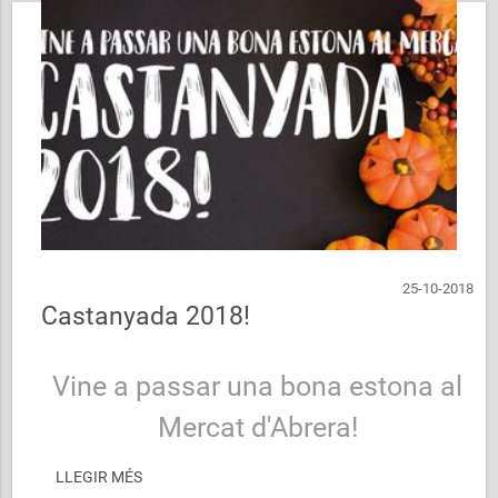
25-10-2018
Castanyada 2018!
Vine a passar una bona estona al
Mercat d'Abrera!
LLEGIR MÉS
CASTANYADA 2018