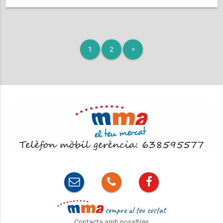
26 d'octubre, divendres, de 17h30 a 19h30 ...
1
2
>
sempre al teu costat
Contacta amb nosaltres