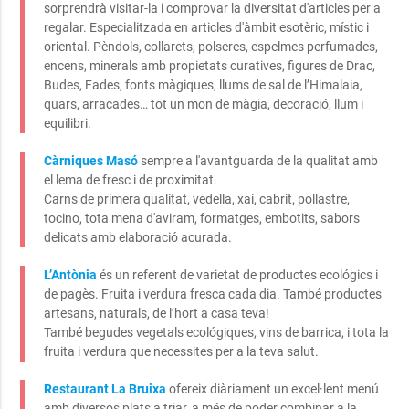
sorprendrà visitar-la i comprovar la diversitat d'articles per a
regalar. Especialitzada en articles d'àmbit esotèric, místic i
oriental. Pèndols, collarets, polseres, espelmes perfumades,
encens, minerals amb propietats curatives, figures de Drac,
Budes, Fades, fonts màgiques, llums de sal de l’Himalaia,
quars, arracades… tot un mon de màgia, decoració, llum i
equilibri.
Càrniques Masó
sempre a l'avantguarda de la qualitat amb
el lema de fresc i de proximitat.
Carns de primera qualitat, vedella, xai, cabrit, pollastre,
tocino, tota mena d'aviram, formatges, embotits, sabors
delicats amb elaboració acurada.
L’Antònia
és un referent de varietat de productes ecológics i
de pagès. Fruita i verdura fresca cada dia. També productes
artesans, naturals, de l’hort a casa teva!
També begudes vegetals ecológiques, vins de barrica, i tota la
fruita i verdura que necessites per a la teva salut.
Restaurant La Bruixa
ofereix diàriament un excel·lent menú
amb diversos plats a triar, a més de poder combinar a la