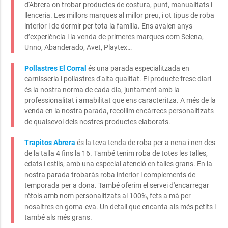
d'Abrera on trobar productes de costura, punt, manualitats i
llenceria. Les millors marques al millor preu, i ot tipus de roba
interior i de dormir per tota la família. Ens avalen anys
d’experiència i la venda de primeres marques com Selena,
Unno, Abanderado, Avet, Playtex…
Pollastres El Corral
és una parada especialitzada en
carnisseria i pollastres d'alta qualitat. El producte fresc diari
és la nostra norma de cada dia, juntament amb la
professionalitat i amabilitat que ens caracteritza. A més de la
venda en la nostra parada, recollim encàrrecs personalitzats
de qualsevol dels nostres productes elaborats.
Trapitos Abrera
és la teva tenda de roba per a nena i nen des
de la talla 4 fins la 16. També tenim roba de totes les talles,
edats i estils, amb una especial atenció en talles grans. En la
nostra parada trobaràs roba interior i complements de
temporada per a dona. També oferim el servei d'encarregar
rètols amb nom personalitzats al 100%, fets a mà per
nosaltres en goma-eva. Un detall que encanta als més petits i
també als més grans.