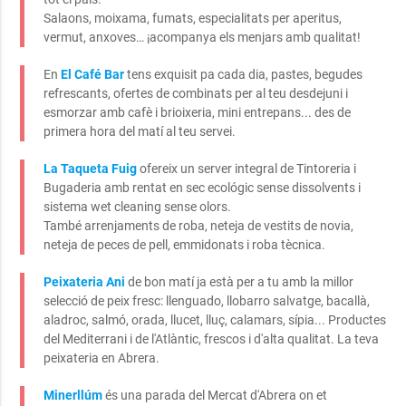
Salaons, moixama, fumats, especialitats per aperitus,
vermut, anxoves… ¡acompanya els menjars amb qualitat!
En
El Café Bar
tens exquisit pa cada dia, pastes, begudes
refrescants, ofertes de combinats per al teu desdejuni i
esmorzar amb cafè i brioixeria, mini entrepans... des de
primera hora del matí al teu servei.
La Taqueta Fuig
ofereix un server integral de Tintoreria i
Bugaderia amb rentat en sec ecológic sense dissolvents i
sistema wet cleaning sense olors.
També arrenjaments de roba, neteja de vestits de novia,
neteja de peces de pell, emmidonats i roba tècnica.
Peixateria Ani
de bon matí ja està per a tu amb la millor
selecció de peix fresc: llenguado, llobarro salvatge, bacallà,
aladroc, salmó, orada, llucet, lluç, calamars, sípia... Productes
del Mediterrani i de l'Atlàntic, frescos i d'alta qualitat. La teva
peixateria en Abrera.
Minerllúm
és una parada del Mercat d'Abrera on et