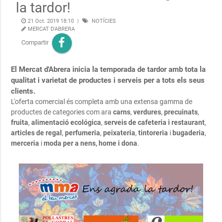
la tardor!
21 Oct. 2019 18:10
|
NOTÍCIES
MERCAT D'ABRERA
Compartir
El Mercat d'Abrera inicia la temporada de tardor amb tota la
qualitat i varietat de productes i serveis per a tots els seus
clients.
L'oferta comercial és completa amb una extensa gamma de
productes de categories com ara
carns
,
verdures
,
precuinats
,
fruita
,
alimentació ecológica
,
serveis de cafeteria i restaurant
,
articles de regal
,
perfumeria
,
peixateria
,
tintoreria
i
bugaderia
,
merceria
i
moda per a nens, home i dona
.