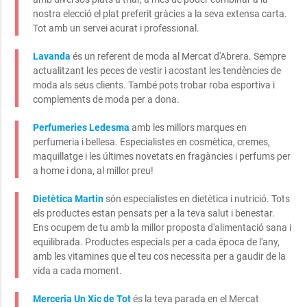
nostra elecció el plat preferit gràcies a la seva extensa carta.
Tot amb un servei acurat i professional.
Lavanda
és un referent de moda al Mercat d'Abrera. Sempre
actualitzant les peces de vestir i acostant les tendències de
moda als seus clients. També pots trobar roba esportiva i
complements de moda per a dona.
Perfumeries Ledesma
amb les millors marques en
perfumeria i bellesa. Especialistes en cosmètica, cremes,
maquillatge i les últimes novetats en fragàncies i perfums per
a home i dona, al millor preu!
Dietètica Martin
són especialistes en dietètica i nutrició. Tots
els productes estan pensats per a la teva salut i benestar.
Ens ocupem de tu amb la millor proposta d'alimentació sana i
equilibrada. Productes especials per a cada època de l'any,
amb les vitamines que el teu cos necessita per a gaudir de la
vida a cada moment.
Merceria Un Xic de Tot
és la teva parada en el Mercat