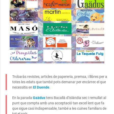
Trobaràs revistes, articles de papereria, premsa, i llibres per a
totes les edats que també pots demanar per encàrrec el que
necessitis en
El Duende
.
En la parada
Gaädus
tens Bacallà d'Islàndia sec i remullat al
punt que compta amb una acceptació tan excel·lent que fa
que sigue casi indispensable, també a les cuines familiars de
tot el país.