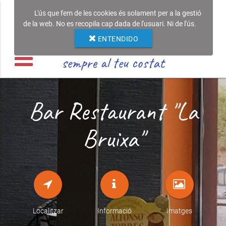
L'ús que fem de les cookies és solament per a la gestió
de la web. No es recopila cap dada de l'usuari. Ni de l'ús.
ENTENDIDO
sempre al teu costat
Bar Restaurant "La
Bruixa"
Localitzar
Informació
Imatges