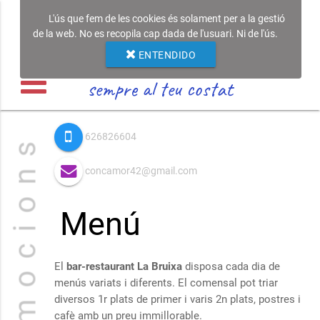
L'ús que fem de les cookies és solament per a la gestió
de la web. No es recopila cap dada de l'usuari. Ni de l'ús.
ENTENDIDO
sempre al teu costat
626826604
P r o m o c i o n s
concamor42@gmail.com
Menú
El
bar-restaurant La Bruixa
disposa cada dia de
menús variats i diferents. El comensal pot triar
diversos 1r plats de primer i varis 2n plats, postres i
cafè amb un preu immillorable.