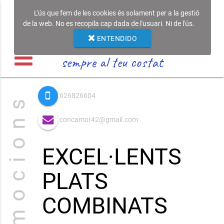
L'ús que fem de les cookies és solament per a la gestió
de la web. No es recopila cap dada de l'usuari. Ni de l'ús.
ENTENDIDO
sempre al teu costat
626826604
P r o m o c i o n s
concamor42@gmail.com
EXCEL·LENTS
PLATS
COMBINATS