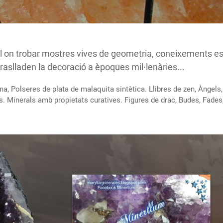
 on trobar mostres vives de geometria, coneixements espi
traslladen la decoració a èpoques mil·lenàries...
na, Polseres de plata de malaquita sintètica. Llibres de zen, Àngel
 Minerals amb propietats curatives. Figures de drac, Budes, Fades, 