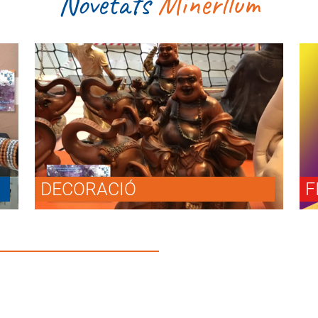
Novetats
Minerllum
DECORACIÓ
F