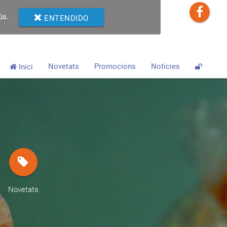
ús.
ENTENDIDO
Novetats
Promocions
Noticies
Inici
Novetats