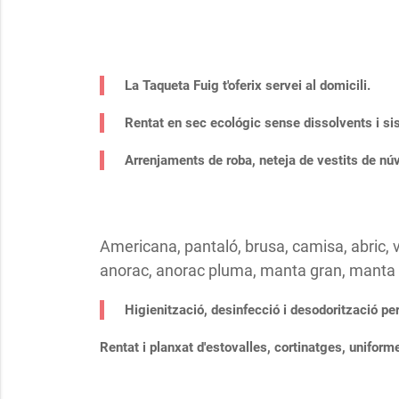
La Taqueta Fuig t'oferix servei al domicili.
Rentat en sec ecológic sense dissolvents i si
Arrenjaments de roba, neteja de vestits de núv
Americana, pantaló, brusa, camisa, abric, vesti
anorac, anorac pluma, manta gran, manta p
Higienització, desinfecció i desodorització per 
Rentat i planxat d'estovalles, cortinatges, uniformes