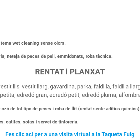
stema wet cleaning sense olors.
ia, neteja de peces de pell, emmidonats, roba tècnica.
RENTAT i PLANXAT
t llis, vestit llarg, gavardina, parka, faldilla, faldilla lla
etita, edredó gran, edredó petit, edredó pluma, alfombr
ozó de tot tipo de peces i roba de llit (rentat sente aditius químics)
, catifes, sofas i servei de tintoreria.
Fes clic aci per a una visita virtual a la Taqueta Fuig