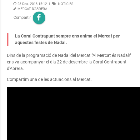
28 Des. 2018 15:12
|
NOTÍCIES
MERCAT D'ABRERA
Compartir
La Coral Contrapunt sempre ens anima el Mercat per
aquestes festes de Nadal.
Dins de la programació de Nadal del Mercat "Al Mercat és Nadal!"
ens va acompanyar el dia 22 de desembre la Coral Contrapunt
d'Abrera.
Compartim una de les actuacions al Mercat.