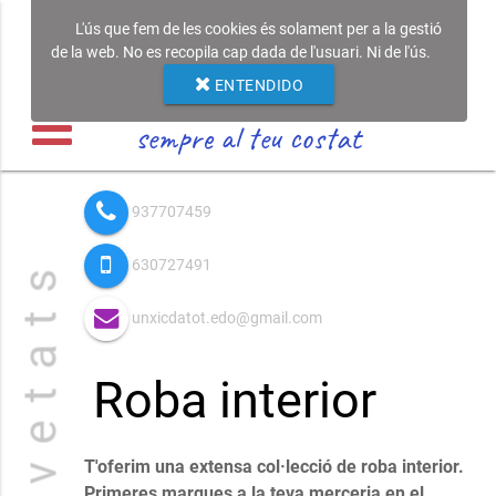
L'ús que fem de les cookies és solament per a la gestió
de la web. No es recopila cap dada de l'usuari. Ni de l'ús.
ENTENDIDO
sempre al teu costat
937707459
630727491
N o v e t a t s
unxicdatot.edo@gmail.com
Roba interior
T'oferim una extensa col·lecció de roba interior.
Primeres marques a la teva merceria en el