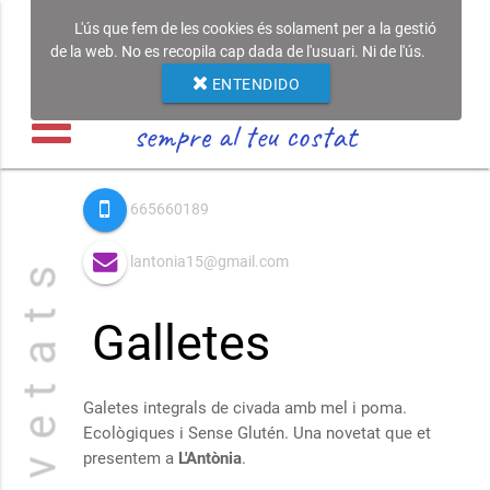
L'ús que fem de les cookies és solament per a la gestió
de la web. No es recopila cap dada de l'usuari. Ni de l'ús.
ENTENDIDO
sempre al teu costat
665660189
lantonia15@gmail.com
N o v e t a t s
Galletes
Galetes integrals de civada amb mel i poma.
Ecològiques i Sense Glutén. Una novetat que et
presentem a
L'Antònia
.