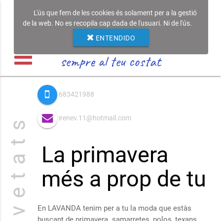
L'ús que fem de les cookies és solament per a la gestió
de la web. No es recopila cap dada de l'usuari. Ni de l'ús.
ENTENDIDO
sempre al teu costat
683421988
irenev.11@hotmail.com
N o v e t a t s
La primavera
més a prop de tu
En LAVANDA tenim per a tu la moda que estàs
buscant de primavera. samarretes, polos, texans.