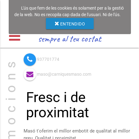
L'ús que fem de les cookies és solament per a la gestió
de la web. No es recopila cap dada de l'usuari. Ni de l'ús.
ENTENDIDO
sempre al teu costat
937701774
P r o m o c i o n s
maso@carniquesmaso.com
Fresc i de
proximitat
Masó t'oferim el millor embotit de qualitat al millor
preu. Qualitat i proximitat.